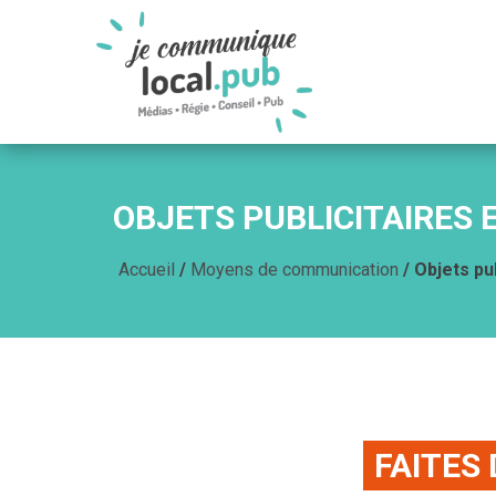
OBJETS PUBLICITAIRES 
Accueil
/
Moyens de communication
/ Objets pu
Objets publicitaires et goo
FAITES