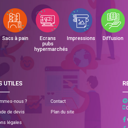
Sacs à pain
Ecrans
Impressions
Diffusion
pubs
hypermarchés
S UTILES
R
ommes-nous ?
Contact
de de devis
Plan du site
V
ns légales