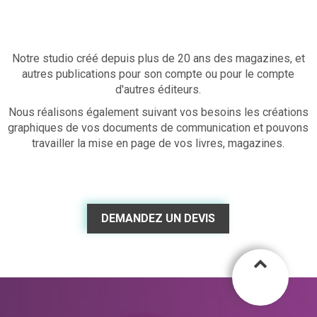
PAO - Création graphique - Mise en page
ecran tv boucheries
Affichage numérique urbain
Sacs à pain
Écrans salles de spectacle
Objets publicitaires et goodies
Notre studio créé depuis plus de 20 ans des magazines, et
Enseignes et signalétiques
autres publications pour son compte ou pour le compte
d'autres éditeurs.
Vidéos
Nous réalisons également suivant vos besoins les créations
Covering publicitaire vitrines et magasin
graphiques de vos documents de communication et pouvons
travailler la mise en page de vos livres, magazines.
DEMANDEZ UN DEVIS